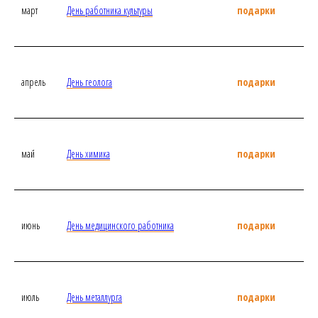
март
День работника культуры
подарки
апрель
День геолога
подарки
май
День химика
подарки
июнь
День медицинского работника
подарки
июль
День металлурга
подарки