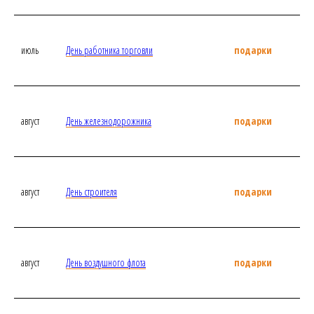
июль
День работника торговли
подарки
август
День железнодорожника
подарки
август
День строителя
подарки
август
День воздушного флота
подарки