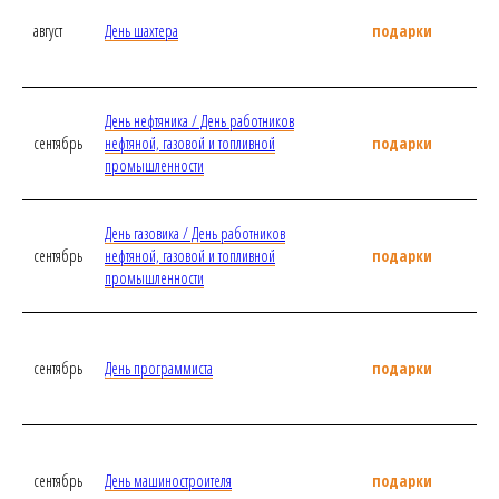
август
День шахтера
подарки
День нефтяника / День работников
сентябрь
нефтяной, газовой и топливной
подарки
промышленности
День газовика / День работников
сентябрь
нефтяной, газовой и топливной
подарки
промышленности
сентябрь
День программиста
подарки
сентябрь
День машиностроителя
подарки