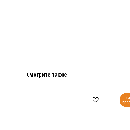
Смотрите также
Х
про