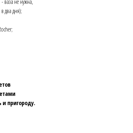
 - ваза не нужна,
в два дня);
ocher;
етов
ветами
ь и пригороду.