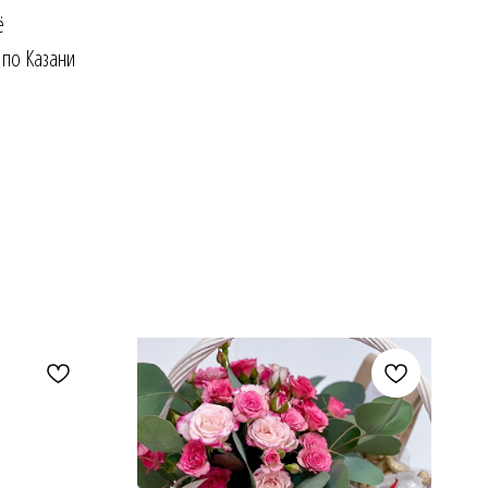
ё
 по Казани