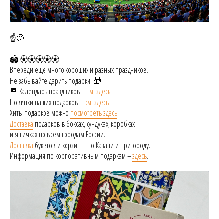
☝️🙂
🏟️ ⚽︎⚽︎⚽︎⚽︎⚽︎
Впереди ещё много хороших и разных праздников.
Не забывайте дарить подарки! 🎁
📆 Календарь праздников –
см. здесь
.
Новинки наших подарков –
см. здесь
;
Хиты подарков можно
посмотреть здесь
.
Доставка
подарков в боксах, сундуках, коробках
и ящичках по всем городам России.
Доставка
букетов и корзин – по Казани и пригороду.
Информация по корпоративным подаркам –
здесь
.