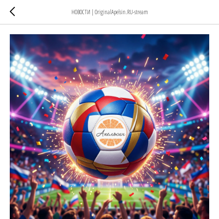
НОВОСТИ | OriginalApelsin.RU-stream