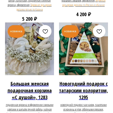
шитьё, handmade, подарочная плетёная
крышкой с окошком, оформление,
бережная
корзина, оформление,
бережная курьерская
курьерская доставка по России и в Казани
доставка только по Казани
₽
4 200
₽
5 200
новинка
новинка
Большая женская
Новогодний подарок с
подарочная корзина
татарским колоритом,
«С душой», 1283
1295
подарочная корзина в оформлении с живыми
новогодний подарок с чак-чаком, паштетами
цветами и шитьём ручной работы, чайная
из конины и утки, отборными орехами,