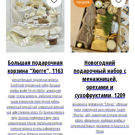
продаж
Большая подарочная
Новогодний
корзина "Хюгге", 1163
подарочный набор с
менажницей,
уютная большая подарочная корзина,
handmade подарочный набор, большая
орехами и
коробка конфет Ferrero Rocher, шоколадное
сухофруктами, 1209
драже, плитка шоколада, имбирное печенье,
чашка в вязанном чехле ручной работы,
менажница деревянная "Ёлочка", отборные
ароматный черный чай, ароматный зеленый
орехи, новогодний шар с орехами, паштет
чай, кофе премиум класса Illy, баночка орехов в
"Фуагра", мёд, новогодние игрушки ручной
меду, баночка сухофруктов в меду, свеча
работы, оформление, крафтовая коробка в
ароматическая в банке, текстильное сердечко,
подарочной бумаге, доставляем по Казани и по
плетеная корзина из лозы в оформлении
России
ручного шитья, бережная курьерская доставка