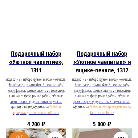
Подарочный набор
Подарочный набор
«Уютное чаепитие»,
«Уютное чаепитие» я
1311
ящике-пенале, 1312
подарочный набор с кружкой в вязанном чехле,
подарочный набор с кружкой в вязанном чехле,
handmade, ароматный чай, печенье, мёд/
handmade, ароматный чай, печенье, мёд/
мёд-суфле, фото рамка с сушёными колосками,
мёд-суфле, фото рамка с сушёными колосками,
льняная салфетка ручной работы, отборные
льняная салфетка ручной работы, отборные
орехи в скорлупе, деревянный ящичек без
орехи в скорлупе, деревянный ящичек-пенал,
крышки – кашпо, оформление,
бережная
оформление,
бережная курьерская доставка по
курьерская доставка только по Казани
Казани и по России
₽
₽
4 200
5 000
ХИТ