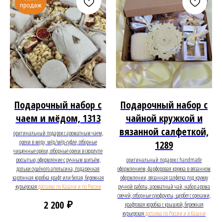
продаж
Подарочный набор с
Подарочный набор с
чаем и мёдом, 1313
чайной кружкой и
вязанной салфеткой,
оригинальный подарок с ароматным чаем,
орехи в меду, мёд/мёд-суфле, отборные
1289
чищенные орехи, отборные орехи в скорлупе
россыпью, оформление с ручным шитьём,
оригинальный подарок с handmade
дольки сушёного апельсина, подарочная
оформлением, фарфоровая кружка в вязанном
картонная коробка крафт или белая, бережная
оформлении, вязанная салфетка под кружку
курьерская
доставка по Казани и по России
ручной работы, ароматный чай, набор арома
свечей, отборные сухофрукты, щербет с орехами,
₽
2 200
крафтовая коробка с крышкой, бережная
курьерская
доставка по России и в Казани