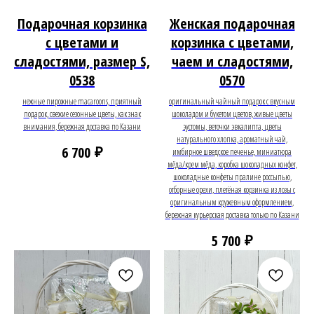
Подарочная корзинка
Женская подарочная
с цветами и
корзинка с цветами,
сладостями, размер S,
чаем и сладостями,
0538
0570
нежные пирожные macaroons, приятный
оригинальный чайный подарок с вкусным
подарок, свежие сезонные цветы, как знак
шоколадом и букетом цветов, живые цветы
внимания, бережная доставка по Казани
эустомы, веточки эвкалипта, цветы
натурального хлопка, ароматный чай,
₽
6 700
имбирное шведское печенье, миниатюра
мёда/крем мёда, коробка шоколадных конфет,
шоколадные конфеты пралине россыпью,
отборные орехи, плетёная корзинка из лозы с
оригинальным кружевным оформлением,
бережная курьерская доставка только по Казани
₽
5 700