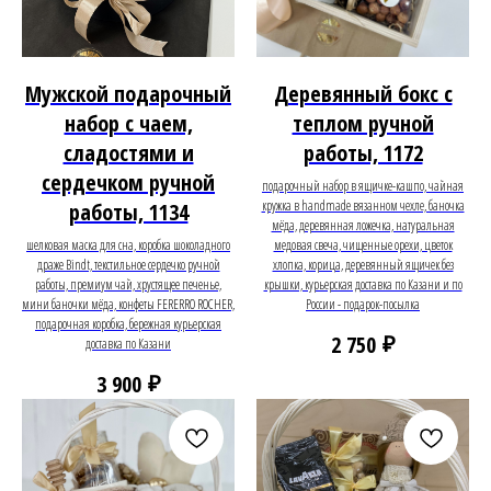
Мужской подарочный
Деревянный бокс с
набор с чаем,
теплом ручной
сладостями и
работы, 1172
сердечком ручной
подарочный набор в ящичке-кашпо, чайная
кружка в handmade вязанном чехле, баночка
работы, 1134
мёда, деревянная ложечка, натуральная
шелковая маска для сна, коробка шоколадного
медовая свеча, чищенные орехи, цветок
драже Bindt, текстильное сердечко ручной
хлопка, корица, деревянный ящичек без
работы, премиум чай, хрустящее печенье,
крышки, курьерская доставка по Казани и по
мини баночки мёда, конфеты FERERRO ROCHER,
России - подарок-посылка
подарочная коробка, бережная курьерская
₽
2 750
доставка по Казани
₽
3 900