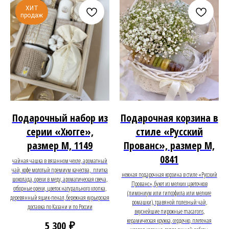
ХИТ
продаж
Подарочный набор из
Подарочная корзина в
серии «Хюгге»,
стиле «Русский
размер М, 1149
Прованс», размер M,
0841
чайная чашка в вязанном чехле, ароматный
чай, кофе молотый премиум качества, плитка
нежная подарочная корзина в стиле «Русский
шоколада, орехи в меду, ароматическая свеча,
Прованс», букет из мелких цветочков
отборные орехи, цветок натурального хлопка,
(лимониум или гипсофила или мелкие
деревянный ящик-пенал, бережная курьерская
ромашки), травяной полезный чай,
доставка по Казани и по России
вкуснейшие пирожные macarons,
керамическая кружка, сердечко, плетеная
₽
5 300