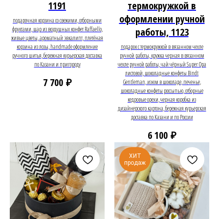
1191
термокружкой в
оформлении ручной
подарочная корзина со свежими, отборными
фруктами, шар из воздушных конфет Raffaello,
работы, 1123
живые цветы, ароматный эвкалипт, плетёная
корзина из лозы, handmade оформление
подарок с термокружкой в вязанном чехле
ручного шитья, бережная курьерская доставка
ручной работы, кружка черная в вязанном
по Казани и пригороду
чехле ручной работы, чай чёрный Super Opa
листовой, шоколадные конфеты Bindt
₽
7 700
Gentleman, изюм в шоколаде, печенье,
шоколадные конфеты россыпью, отборные
кедровые орехи, черная коробка из
дизайнерского картона, бережная курьерская
доставка по Казани и по России
₽
6 100
ХИТ
продаж