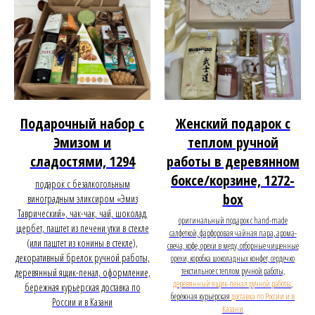
Подарочный набор с
Женский подарок с
Эмизом и
теплом ручной
сладостями, 1294
работы в деревянном
боксе/корзине, 1272-
подарок с безалкогольным
box
виноградным эликсиром «Эмиз
Таврический», чак-чак, чай, шоколад,
оригинальный подарок с hand-made
щербет, паштет из печени утки в стекле
салфеткой, фарфоровая чайная пара, арома-
(или паштет из конины в стекле),
свеча, кофе, орехи в меду, отборные чищенные
декоративный брелок ручной работы,
орехи, коробка шоколадных конфет, сердечко
текстильное с теплом ручной работы,
деревянный ящик-пенал, оформление,
деревянный ящик-пенал ручной работы
,
бережная курьерская доставка по
бережная курьерская
доставка по России и в
России и в Казани
Казани