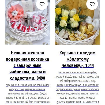
Нежная женская
Корзина с пледом
подарочная корзинка
«Золотому
с заварочным
человеку», 1044
чайником, чаем и
свежие цветы в мини шляпной коробке,
нежный плед, большая чайная кружка, чай в
сладостями, 0490
ж/б, имбирное печенье, орехи в меду,
подарочная плетеная корзинка hand-made с
шоколадные конфеты россыпью, текстильное
фигуркой слона, заварочный чайник,
сердечко с теплом ручной работы, hand-made
миниатюры австрийского джема (мёда),
оформление, сушеный апельсин, палочки
полезный травяной чай, вкусная шоколадная
корицы, плетеная корзина, бережная
плитка, миниатюрный букет из натурального
курьерская доставка корзин только по Казани