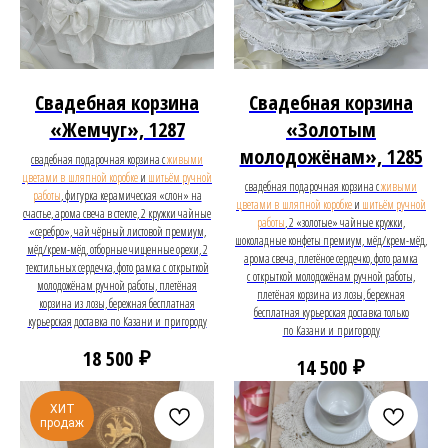
Свадебная корзина
Свадебная корзина
«Жемчуг», 1287
«Золотым
молодожёнам», 1285
свадебная подарочная корзина с
живыми
цветами в шляпной коробке
и
шитьём ручной
свадебная подарочная корзина с
живыми
работы
, фигурка керамическая «слон» на
цветами в шляпной коробке
и
шитьём ручной
счастье, арома свеча в стекле, 2 кружки чайные
работы
, 2 «золотые» чайные кружки,
«серебро», чай чёрный листовой премиум,
шоколадные конфеты премиум, мёд/крем-мёд,
мёд/крем-мёд, отборные чищенные орехи, 2
арома свеча, плетёное сердечко, фото рамка
текстильных сердечка, фото рамка с открыткой
с открыткой молодожёнам ручной работы,
молодожёнам ручной работы, плетёная
плетёная корзина из лозы, бережная
корзина из лозы, бережная бесплатная
бесплатная курьерская доставка только
курьерская доставка по Казани и пригороду
по Казани и пригороду
₽
18 500
₽
14 500
ХИТ
продаж