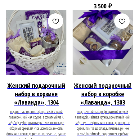
₽
3 500
Женский подарочный
Женский подарочный
набор в корзине
набор в коробке
«Лаванда», 1304
«Лаванда», 1303
подарочная корзина с фоторамкой и сухой
подарочный набор с фоторамкой и сухой
лавандой, чайная кружка, ароматный чай,
лавандой, чайная кружка, ароматный чай,
мёд/мёд-суфле, вкусные финики в шоколаде,
мёд, вкусные финики в шоколаде, отборные
отборные орехи, плитка шоколада, конфеты
орехи, плитка шоколада, печенье, ручное
финики в шоколаде россыпью, печенье, ручное
шитьё, handmade, подарочная коробка с