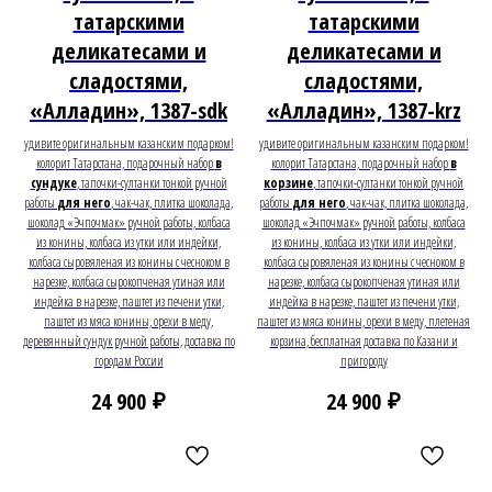
татарскими
татарскими
деликатесами и
деликатесами и
сладостями,
сладостями,
«Алладин», 1387-sdk
«Алладин», 1387-krz
удивите оригинальным казанским подарком!
удивите оригинальным казанским подарком!
колорит Татарстана, подарочный набор
в
колорит Татарстана, подарочный набор
в
сундуке
, тапочки-султанки тонкой ручной
корзине
, тапочки-султанки тонкой ручной
работы
для него
, чак-чак, плитка шоколада,
работы
для него
, чак-чак, плитка шоколада,
шоколад «Эчпочмак» ручной работы, колбаса
шоколад «Эчпочмак» ручной работы, колбаса
из конины, колбаса из утки или индейки,
из конины, колбаса из утки или индейки,
колбаса сыровяленая из конины с чесноком в
колбаса сыровяленая из конины с чесноком в
нарезке, колбаса сырокопченая утиная или
нарезке, колбаса сырокопченая утиная или
индейка в нарезке, паштет из печени утки,
индейка в нарезке, паштет из печени утки,
паштет из мяса конины, орехи в меду,
паштет из мяса конины, орехи в меду, плетеная
деревянный сундук ручной работы, доставка по
корзина, бесплатная доставка по Казани и
городам России
пригороду
₽
₽
24 900
24 900