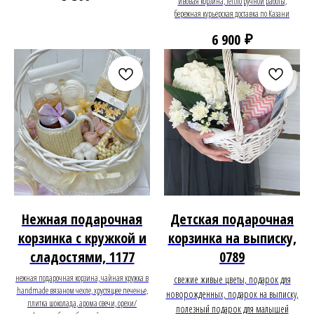
ивовая корзина, тепло ручной работы,
бережная курьерская доставка по Казани
₽
6 900
Нежная подарочная
Детская подарочная
корзинка с кружкой и
корзинка на выписку,
сладостями, 1177
0789
нежная подарочная корзина, чайная кружка в
свежие живые цветы, подарок для
handmade вязаном чехле, хрустящее печенье,
новорожденных, подарок на выписку,
плитка шоколада, арома свечи, орехи/
полезный подарок для малышей