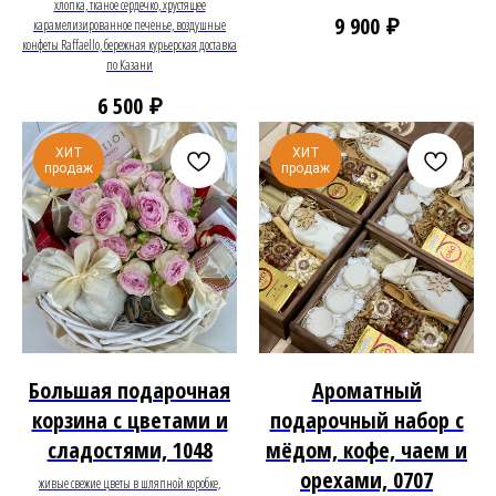
хлопка, тканое сердечко, хрустящее
₽
9 900
карамелизированное печенье, воздушные
конфеты Raffaello, бережная курьерская доставка
по Казани
₽
6 500
ХИТ
ХИТ
продаж
продаж
Большая подарочная
Ароматный
корзина с цветами и
подарочный набор с
сладостями, 1048
мёдом, кофе, чаем и
орехами, 0707
живые свежие цветы в шляпной коробке,