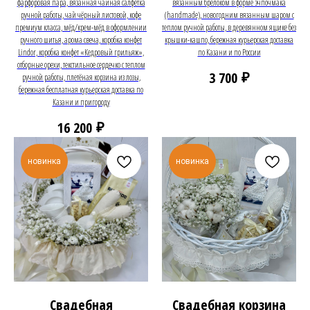
фарфоровая пара, вязанная чайная салфетка
вязанным брелоком в форме эчпочмака
ручной работы, чай чёрный листовой, кофе
(handmade), новогодним вязанным шаром с
премиум класса, мёд/крем-мёд в оформлении
теплом ручной работы, в деревянном ящике без
ручного шитья, арома свеча, коробка конфет
крышки-кашпо, бережная курьерская доставка
Lindor, коробка конфет «Кедровый грильяж»,
по Казани и по России
отборные орехи, текстильное сердечко с теплом
₽
3 700
ручной работы, плетёная корзина из лозы,
бережная бесплатная курьерская доставка по
Казани и пригороду
₽
16 200
новинка
новинка
Свадебная
Свадебная корзина