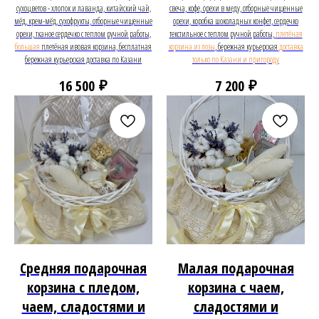
сухоцветов - хлопок и лаванда, китайский чай,
свеча, кофе, орехи в меду, отборные чищенные
мёд, крем-мёд, сухофрукты, отборные чищенные
орехи, коробка шоколадных конфет, сердечко
орехи, тканое сердечко с теплом ручной работы,
текстильное с теплом ручной работы,
плетёная
большая
плетёная ивовая корзина, бесплатная
корзина из лозы
, бережная курьерская
доставка
бережная курьерская доставка по Казани
только по Казани и пригороду
₽
₽
16 500
7 200
Средняя подарочная
Малая подарочная
корзина с пледом,
корзина с чаем,
чаем, сладостями и
сладостями и