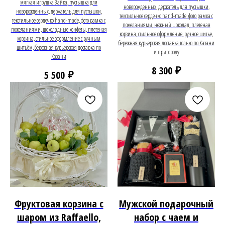
мягкая игрушка Зайка, пустышка для
новорожденных, держатель для пустышки,
новорожденных, держатель для пустышки,
текстильное сердечко hand-made, фото рамка с
текстильное сердечко hand-made, фото рамка с
пожеланиями, нежный шоколад, плетеная
пожеланиями, шоколадные конфеты, плетеная
корзина, стильное оформление, ручное шитье,
корзина, стильное оформление с ручным
бережная курьерская доставка только по Казани
шитьём, бережная курьерская доставка по
и пригороду
Казани
₽
8 300
₽
5 500
Фруктовая корзина с
Мужской подарочный
шаром из Raffaello,
набор с чаем и