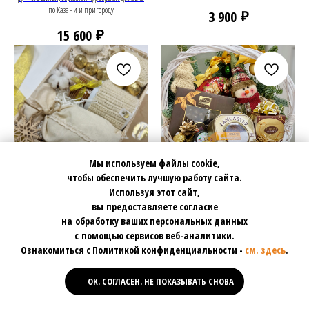
по Казани и пригороду
₽
3 900
₽
15 600
Мы используем файлы cookie,
чтобы обеспечить лучшую работу сайта.
Используя этот сайт,
вы предоставляете согласие
Уютный новогодний
Новогодняя корзина
на обработку ваших персональных данных
подарок с вязанием
«С наилучшими
с помощью сервисов веб-аналитики.
ручной работы, 0901
пожеланиями!»,
Ознакомиться с Политикой конфиденциальности -
см. здесь
.
размер L, 0648
hand-made подарок, оригинальный
OK. СОГЛАСЕН. НЕ ПОКАЗЫВАТЬ СНОВА
стильный теплый подарок с чаем и печеньем,
стильное новогоднее оформление сладкой
Студия
Контакты
Каталог
Оплата
Доставка
домашнее празднование Нового года, теплое
подарочной корзины, новогодняя игрушка
чаепитие в Новом году, вязанный уют,