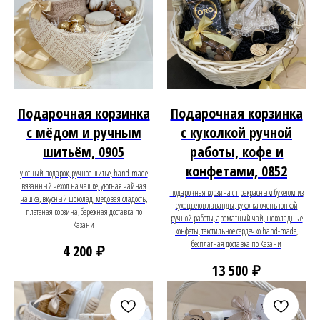
Подарочная корзинка
Подарочная корзинка
с мёдом и ручным
с куколкой ручной
шитьём, 0905
работы, кофе и
конфетами, 0852
уютный подарок, ручное шитье, hand-made
вязанный чехол на чашке, уютная чайная
подарочная корзина с прекрасным букетом из
чашка, вкусный шоколад, медовая сладость,
сухоцветов лаванды, куколка очень тонкой
плетеная корзина, бережная доставка по
ручной работы, ароматный чай, шоколадные
Казани
конфеты, текстильное сердечко hand-made,
бесплатная доставка по Казани
₽
4 200
₽
13 500