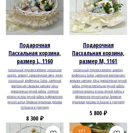
Подарочная
Подарочная
Пасхальная корзина,
Пасхальная корзина,
размер L, 1160
размер M, 1161
пасхальный подарок в корзине, пасхальная
пасхальный подарок в корзине, шоколад,
скатерть, шоколад, ароматическая свеча, кулич
конфетница Зайка, цветочная композиция с
пасхальный, конфетница Зайка, цветочная
живыми цветами, яйца декоративные ручной
композиция с живыми цветами, яйца
работы, сердечко текстильное ручной работы,
декоративные ручной работы, плетеная
плетеная корзина из лозы ручной работы в
корзина из лозы ручной работы в оформлении
оформлении ручного шитья, бережная
ручного шитья, бережная курьерская доставка
курьерская доставка по Казани и пригороду
по Казани и пригороду
₽
5 800
₽
8 300
ХИТ