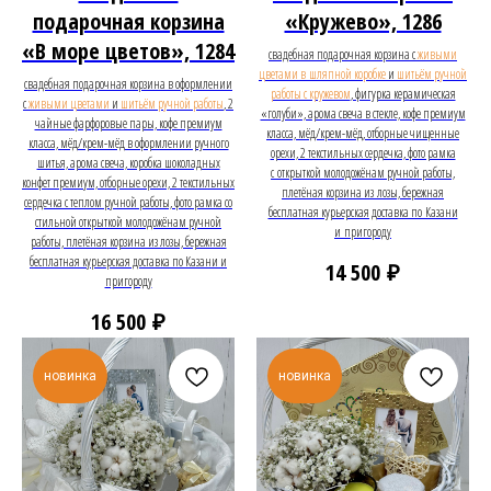
подарочная корзина
«Кружево», 1286
«В море цветов», 1284
свадебная подарочная корзина с
живыми
цветами в шляпной коробке
и
шитьём ручной
свадебная подарочная корзина в оформлении
работы с кружевом
, фигурка керамическая
с
живыми цветами
и
шитьём ручной работы
, 2
«голуби», арома свеча в стекле, кофе премиум
чайные фарфоровые пары, кофе премиум
класса, мёд/крем-мёд, отборные чищенные
класса, мёд/крем-мёд в оформлении ручного
орехи, 2 текстильных сердечка, фото рамка
шитья, арома свеча, коробка шоколадных
с открыткой молодожёнам ручной работы,
конфет премиум, отборные орехи, 2 текстильных
плетёная корзина из лозы, бережная
сердечка с теплом ручной работы, фото рамка со
бесплатная курьерская доставка по Казани
стильной открыткой молодожёнам ручной
и пригороду
работы, плетёная корзина из лозы, бережная
бесплатная курьерская доставка по Казани и
₽
14 500
пригороду
₽
16 500
новинка
новинка