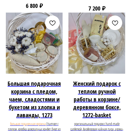
₽
6 800
₽
7 200
Большая подарочная
Женский подарок с
корзина с пледом,
теплом ручной
чаем, сладостями и
работы в корзине/
букетом из хлопка и
деревянном боксе,
лаванды, 1273
1272-basket
большая подарочная корзина
|hamper с
оригинальный подарок с hand-made
пледом, коробка шоколадных конфет, букет из
салфеткой, фарфоровая чайная пара, арома-