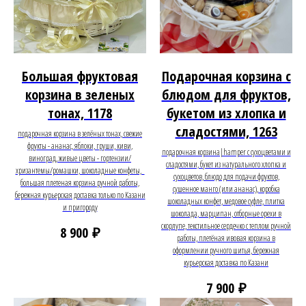
Большая фруктовая
Подарочная корзина с
корзина в зеленых
блюдом для фруктов,
тонах, 1178
букетом из хлопка и
сладостями, 1263
подарочная корзина в зелёных тонах, свежие
фрукты - ананас, яблоки, груши, киви,
подарочная корзина|hamper с сухоцветами и
виноград, живые цветы - гортензии/
сладостями, букет из натурального хлопка и
хризантемы/ромашки, шоколадные конфеты,
сухоцветов, блюдо для подачи фруктов,
большая плетеная корзина ручной работы,
сушенное манго (или ананас), коробка
бережная курьерская доставка только по Казани
шоколадных конфет, медовое суфле, плитка
и пригороду
шоколада, марципан, отборные орехи в
скорлупе, текстильное сердечко с теплом ручной
₽
8 900
работы, плетёная ивовая корзина в
оформлении ручного шитья, бережная
курьерская доставка по Казани
₽
7 900