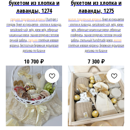
букетом из хлопка и
букетом из хлопка и
лаванды, 1274
лаванды, 1275
средняя подарочная корзина
|hamper с
малая подарочная корзина
, букет из сухоцветов
пледом, букет из сухоцветов - хлопок и лаванда,
- хлопок и лаванда, китайский чай, мёд, крем-
китайский чай, мёд, крем-мёд, отборные
мёд, отборные чищенные орехи, отборные
чищенные орехи, тканое сердечко с теплом
сухофрукты, тканое сердечко с теплом ручной
ручной работы,
средняя
плетёная ивовая
работы, стильный handmade декор,
малая
корзина, бесплатная бережная курьерская
плетёная ивовая корзина, бережная курьерская
доставка по Казани
доставка по Казани
₽
₽
10 700
7 300