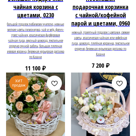
чайная корзина с
подарочная корзинка
цветами, 0230
с чайной/кофейной
парой и цветами, 0960
большой подарок любимому учителю, нежные
мелкие цветы лимониума, чай и мёд, френч-
нежный, приятный подарок с цветами, свежие
пресс чайник, классическая фарфоровая
цветы, классическая чайная или кофейная
чайная пара, вкусный шоколад, текстильное
пара, шоколад, плетёная корзинка, текстильное
сердечко ручной работы, большая плетеная
сердечко, бережная курьерская доставка по
ивовая корзина, бережная курьерская доставка
Казани
по Казани
₽
7 200
₽
11 100
ХИТ
продаж