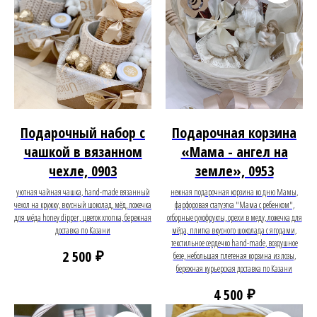
Подарочный набор с
Подарочная корзина
чашкой в вязанном
«Мама - ангел на
чехле, 0903
земле», 0953
уютная чайная чашка, hand-made вязанный
нежная подарочная корзина ко дню Мамы,
чехол на кружку, вкусный шоколад, мёд, ложечка
фарфоровая статуэтка "Мама с ребенком",
для мёда honey dipper, цветок хлопка, бережная
отборные сухофрукты, орехи в меду, ложечка для
доставка по Казани
мёда, плитка вкусного шоколада с ягодами,
текстильное сердечко hand-made, воздушное
₽
2 500
безе, небольшая плетеная корзина из лозы,
бережная курьерская доставка по Казани
₽
4 500