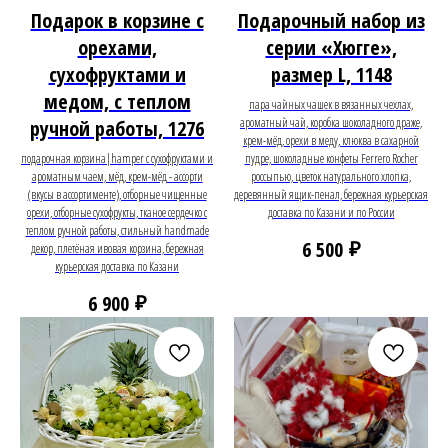
Подарок в корзине с
Подарочный набор из
орехами,
серии «Хюгге»,
сухофруктами и
размер L, 1148
медом, с теплом
пара чайных чашек в вязанных чехлах,
ароматный чай, коробка шоколадного драже,
ручной работы, 1276
крем-мёд, орехи в меду, клюква в сахарной
подарочная корзина|hamper с сухофруктами и
пудре, шоколадные конфеты Ferrero Rocher
ароматным чаем, мёд, крем-мёд - ассорти
россыпью, цветок натурального хлопка,
(вкусы в ассортименте), отборные чищенные
деревянный ящик-пенал, бережная курьерская
орехи, отборные сухофрукты, тканое сердечко с
доставка по Казани и по России
теплом ручной работы, стильный handmade
₽
6 500
декор, плетёная ивовая корзина, бережная
курьерская доставка по Казани
₽
6 900