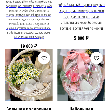
вкусный шоколад Fererro Rocher, коробка очень
добрый вкусный подарок, медовая
вкусных кедровых шоколадных конфет, коробка
сладость, чаепитие утром нового
шоколадных конфет Mozart, шоколадные
трюфели, премиум кофе, чай крупнолистовой,
года, домашний уют, запах
плитки шоколада, марципан, имбирное
итальянского кофе, бережная
печенье, баночка орехов в меду, плетеная
доставка, доставляем по России
корзина в оформлении ручного шитья hand-
made, бережная курьерская доставка корзин
₽
5 800
только по Казани и пригороду
₽
19 000
Большая подарочная
Небольшая