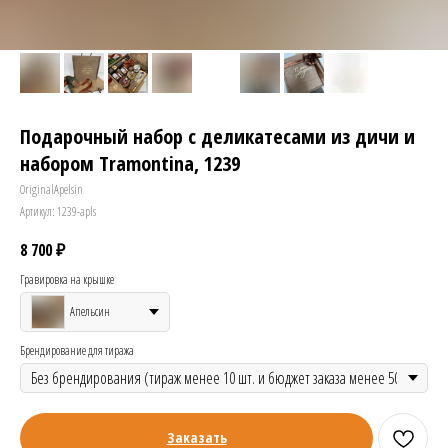
Подарочный набор с деликатесами из дичи и
набором Tramontina, 1239
OriginalApelsin
Артикул:
1239-apls
8 700
₽
Гравировка на крышке
Апельсин
Брендирование для тиража
Заказать