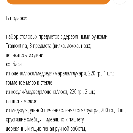
В подарке:
набор столовых предметов с деревянными ручками
Tramontina, 3 предмета (вилка, ложка, нож);
деликатесы из дичи:
колбаса
из оленя/лося/медведя/марала/глухаря, 220 гр., 1 шт.;
томленое мясо в стекле
из косули/медведя/оленя/лося, 220 гр., 2 шт.;
паштет в железе
из медведя, утиной печени/оленя/лося/фуагра, 200 гр., 3 шт.;
хрустящие хлебцы - идеально к паштету;
деревянный ящик-пенал ручной работы,