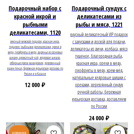
Подарочный набор с
Подарочный сундук с
красной икрой и
деликатесами из
рыбными
рыбы и мяса, 1221
деликатесами, 1120
вкусный деликатесный VIP подарок
с закусками и доской для подачи,
вкусный мужской подарок, красная икра,
подарок с рыбными деликатесами, орехи в
деликатесы из дичи, колбаса, мясо
меду, сухофрукты в меду, варенье из сосновых
тушеное, благородная рыба,
шишек, ароматный чай, кедровая шишка,
красная икра, орехи в меду,
отборные орехи макадемия, деревянный
ящик-пенал, бережная курьерская доставка по
сухофрукты в меду, крем-мёд,
России и в Казани
натуральные кедровые шишки с
₽
12 000
орехами, деревянный сундук
ручной работы, бережная
курьерская доставка, доставляем
по России
₽
24 000
новинка