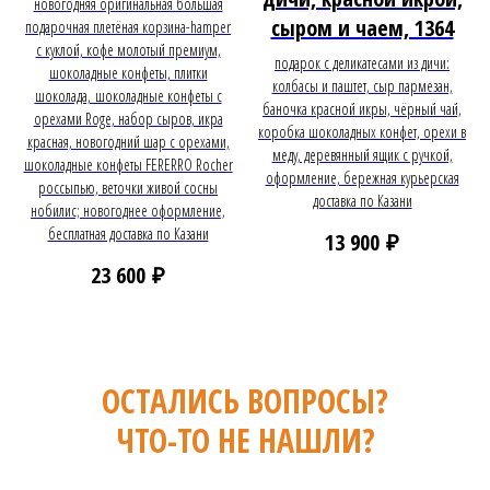
новогодняя оригинальная большая
сыром и чаем, 1364
подарочная плетёная корзина-hamper
с куклой, кофе молотый премиум,
подарок с деликатесами из дичи:
шоколадные конфеты, плитки
колбасы и паштет, сыр пармезан,
шоколада, шоколадные конфеты с
баночка красной икры, чёрный чай,
орехами Roge, набор сыров, икра
коробка шоколадных конфет, орехи в
красная, новогодний шар с орехами,
меду, деревянный ящик с ручкой,
шоколадные конфеты FERERRO Rocher
оформление, бережная курьерская
россыпью, веточки живой сосны
доставка по Казани
нобилис; новогоднее оформление,
бесплатная доставка по Казани
₽
13 900
₽
23 600
ОСТАЛИСЬ ВОПРОСЫ?
ЧТО-ТО НЕ НАШЛИ?