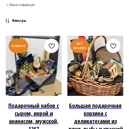
☆ Важная информация
Фильтры
ХИТ
новинка
продаж
Подарочный набор с
Большая подарочная
сыром, икрой и
корзина с
ананасом, мужской,
деликатесами из
1367
дичи, рыбы и красной