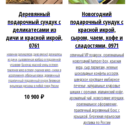
Деревянный
Новогодний
подарочный сундук с
подарочный сундук с
деликатесами из
красной икрой,
дичи и красной икрой,
сыром, чаем, кофе и
0761
сладостями, 0971
новинки деликатесов, дико вкусно! деликатесы
отличный VIP подарок, оригинальный
из дичи, сыровяленая колбаса в подарочной
новогодний hamper-box, красная
упаковке, баночка красной икры в стекле,
икра, сыр пармезан, нежные
томленое мясо в стекле, сушеное мясо - снеки в
шоколадные конфеты ассорти,
ассортименте, отборные орехи, деревянный
шведское хрустящее имбирное
практичный подарочный сундук, бережная
печенье, натуральные кедровые
курьерская доставка в любой город России
шишки с орехами, итальянский кофе,
₽
10 900
ароматный чай, новогодние игрушки,
оригинальное оформление,
практичный деревянный бокс с
крышкой, бережная курьерская
доставка по России