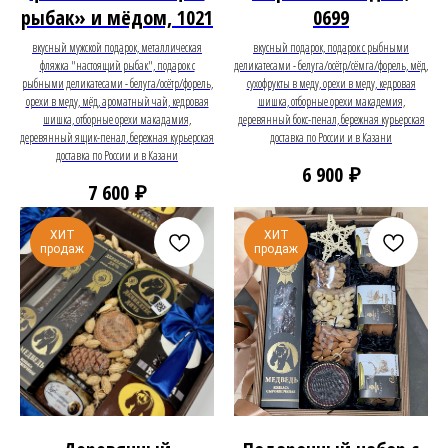
рыбак» и мёдом, 1021
0699
вкусный мужской подарок, металлическая
вкусный подарок, подарок с рыбными
фляжка "настоящий рыбак", подарок с
деликатесами - белуга/осётр/сёмга/форель, мёд,
рыбными деликатесами - белуга/осётр/форель,
сухофрукты в меду, орехи в меду, кедровая
орехи в меду, мёд, ароматный чай, кедровая
шишка, отборные орехи макадемия,
шишка, отборные орехи макадамия,
деревянный бокс-пенал, бережная курьерская
деревянный ящик-пенал, бережная курьерская
доставка по России и в Казани
доставка по России и в Казани
₽
6 900
₽
7 600
ХИТ
ХИТ
продаж
продаж