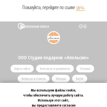
Пожалуйста, перейдите по ссылке
здесь.
безопасная оплата
ООО Студия подарков «Апельсин»
Карта сайта
Контакты и реквизиты
Отзывы
Вопросы и ответы
Обзоры
Ru|En
Политика конфиденциальности, Оферта, Товарный знак
Мы используем файлы cookie,
чтобы обеспечить лучшую работу сайта.
© 2016 - 2026 | TM® – Торговая Марка зарегистрирована.
Используя этот сайт,
Копирование материалов сайта запрещено.
вы предоставляете согласие
Оригинальные и вкусные подарки,