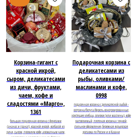
Корзина-гигант с
Подарочная корзина с
красной икрой,
деликатесами из
сыром, деликатесами
рыбы, оливками/
из дичи, фруктами,
маслинами и кофе,
чаем, кофе и
0998
сладостями «Марго»,
подарочная корзина с деликатесной рыбой -
осетрина/белуга/форель консервированные,
1361
хрустящие хлебцы, оливки (или маслины), кофе
большая подарочная корзина с фруктами
растворимый, плетеная корзина с ручкой,
(ананас и гранат), красной икрой, колбасой из
стильное оформление, бережная курьерская
дичи, сыром, премиум кофе, ароматным чаем,
доставка по России и в Казани