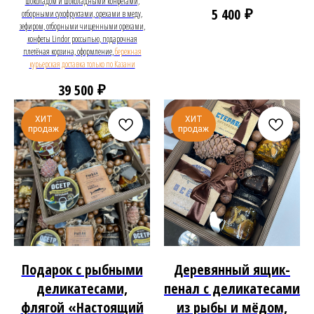
шоколадом и шоколадными конфетами,
₽
5 400
отборными сухофруктами, орехами в меду,
зефиром, отборными чищенными орехами,
конфеты Lindor россыпью, подарочная
плетёная корзина, оформление,
бережная
курьерская доставка только по Казани
₽
39 500
ХИТ
ХИТ
продаж
продаж
Подарок с рыбными
Деревянный ящик-
деликатесами,
пенал с деликатесами
флягой «Настоящий
из рыбы и мёдом,