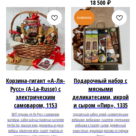
₽
18 500
новинка
Корзина-гигант «А-Ля-
Подарочный набор с
Русс» (A-La-Russe) с
мясными
электрическим
деликатесами, икрой
самоваром, 1153
и сыром «Пир», 1335
ВИП подарок «А-Ля-Русс» с самоваром,
подарочный набор с икрой, сырокопчёными
матрёшка, набор чайных травяных напитков
колбасами, колбасками, паштетом, хрустящими
Herbal tea, красная икра, деликатесы из дичи,
хлебцами к паштету, сыром, деревянный
колбасы, томленное мясо, паштет, тушёнка из
ящик-пенал, курьерская доставка по городам