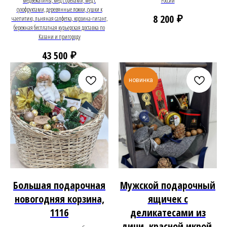
медвежатины, мёд с орехами, мёд с
России
сухофруктами, деревянные ложки, сушки к
₽
8 200
чаепитию, льняная салфетка, корзина-гигант,
бережная бесплатная курьерская доставка по
Казани и пригороду
₽
43 500
новинка
Большая подарочная
Мужской подарочный
новогодняя корзина,
ящичек с
1116
деликатесами из
дичи, красной икрой,