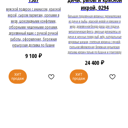
икрой, 0294
мужской подарок с ананасом, красной
икрой, сыром пармезан, орехами в
большая подарочная корзина с деликатесами
меду, шоколадными конфетами,
из дичи и рыбы, красной икрой и орехами в
меду, деревянное блюдо-доска для подачи,
отборными чищенными орехами,
металлическая фляга, вкусные деликатесы из
деревянный ящик с ручкой ручной
дичи и ценных пород рыб, мёд, натуральные
работы, оформление, бережная
кедровые шишки, плетеная корзина с ручкой,
курьерская доставка по Казани
стильное оформление, бережная курьерская
доставка корзин только по Казани и пригороду
₽
9 100
₽
24 400
ХИТ
ХИТ
продаж
продаж