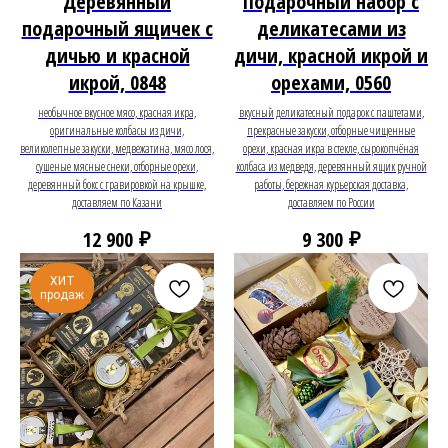
Деревянный
Подарочный набор с
подарочный ящичек с
деликатесами из
дичью и красной
дичи, красной икрой и
икрой, 0848
орехами, 0560
необычное вкусное мясо, красная икра,
вкусный деликатесный подарок с паштетами,
оригинальные колбасы из дичи,
прекрасные закуски, отборные чищенные
великолепные закуски, медвежатина, мясо лося,
орехи, красная икра в стекле, сырокопчёная
сушеные мясные снеки, отборные орехи,
колбаса из медведя, деревянный ящик ручной
деревянный бокс с гравировкой на крышке,
работы, бережная курьерская доставка,
доставляем по Казани
доставляем по России
₽
₽
12 900
9 300
ХИТ
продаж