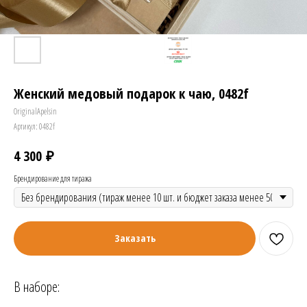
Женский медовый подарок к чаю, 0482f
OriginalApelsin
Артикул:
0482f
₽
4 300
Брендирование для тиража
Заказать
В наборе: