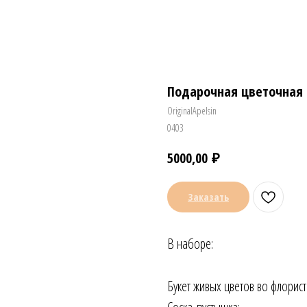
Подарочная цветочная 
OriginalApelsin
0403
₽
5000,00
Заказать
В наборе:
Букет живых цветов во флорист