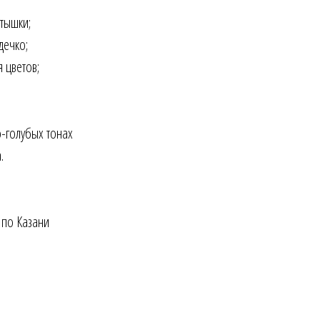
тышки;
дечко;
 цветов;
-голубых тонах
.
 по Казани