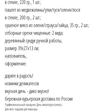
в стекле, 220 гр., 1 шт.;
паштет из медвежатины/утки/гуся/оленя/лося
в стекле, 200 гр., 2 шт.;
сушеное мясо из оленя/страуса/зайца, 35 гр., 2 шт.;
отборные орехи чищенные: 2 вида;
деревянный сундук ручной работы,
размер 39х27х13 см;
наполнитель,
оформление.
дарите в радость!
новинки деликатесов
вкусная дичь - дико вкусно!
бережная курьерская доставка по России
Профессиональный праздник: День металлурга (июль)
Для кого: подарки для команды