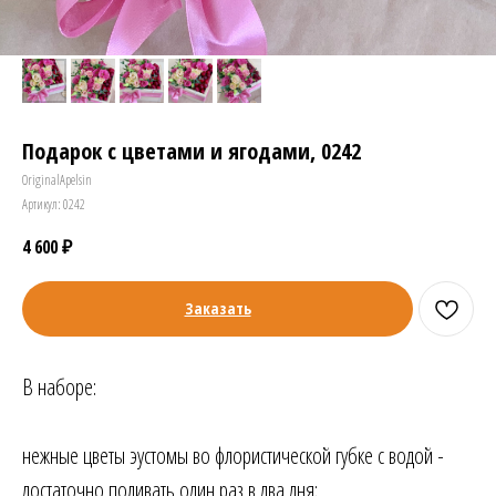
Подарок с цветами и ягодами, 0242
OriginalApelsin
Артикул:
0242
4 600
₽
Заказать
В наборе:
нежные цветы эустомы во флористической губке с водой -
достаточно поливать один раз в два дня;