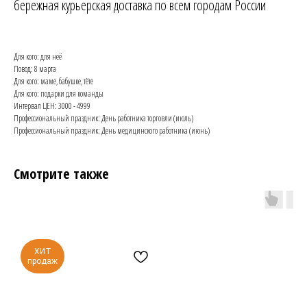
бережная курьерская доставка по всем городам России
Для кого: для неё
Повод: 8 марта
Для кого: маме, бабушке, тёте
Для кого: подарки для команды
Интервал ЦЕН: 3000 - 4999
Профессиональный праздник: День работника торговли (июль)
Профессиональный праздник: День медицинского работника (июнь)
Смотрите также
ХИТ
продаж