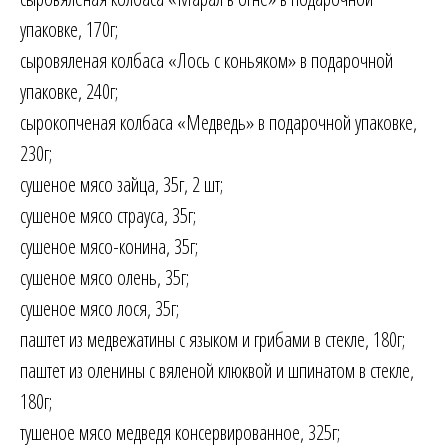
упаковке, 170г;
сыровяленая колбаса «Лось с коньяком» в подарочной
упаковке, 240г;
сырокопченая колбаса «Медведь» в подарочной упаковке,
230г;
сушеное мясо зайца, 35г, 2 шт;
сушеное мясо страуса, 35г;
сушеное мясо-конина, 35г;
сушеное мясо олень, 35г;
сушеное мясо лося, 35г;
паштет из медвежатины с языком и грибами в стекле, 180г;
паштет из оленины с вяленой клюквой и шпинатом в стекле,
180г;
тушеное мясо медведя консервированное, 325г;