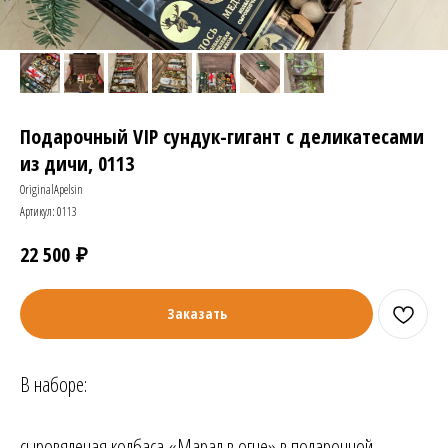
Подарочный VIP сундук-гигант с деликатесами
из дичи, 0113
OriginalApelsin
Артикул:
0113
₽
22 500
Заказать
В наборе:
сыровяленая колбаса «Марал в огне» в подарочной