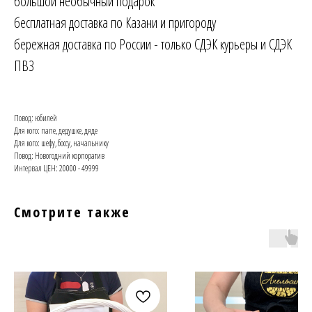
большой необычный подарок
бесплатная доставка по Казани и пригороду
бережная доставка по России - только СДЭК курьеры и СДЭК
ПВЗ
Повод: юбилей
Для кого: папе, дедушке, дяде
Для кого: шефу, боссу, начальнику
Повод: Новогодний корпоратив
Интервал ЦЕН: 20000 - 49999
Смотрите также