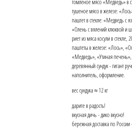
томленое мясо «Медведь» в сте
тушеное мясо в железе: «Лось»
паштет в стекле: «Медведь с я
«Олень с вялений клюквой и шп
риет из мяса косули в стекле, 20
паштеты в железе: «Лось», «О
«Медведь», «Утиная печень», 20
деревянный сундук - гигант ру
наполнитель, оформление.
вес сундука ≈ 12 кг
дарите в радость!
вкусная дичь - дико вкусно!
бережная доставка по России 