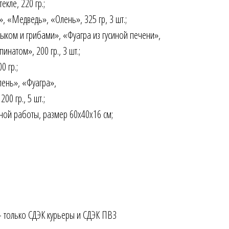
кле, 220 гр.;
, «Медведь», «Олень», 325 гр, 3 шт.;
зыком и грибами», «Фуагра из гусиной печени»,
инатом», 200 гр., 3 шт.;
0 гр.;
лень», «Фуагра»,
0 гр., 5 шт.;
чной работы, размер 60х40х16 см;
- только СДЭК курьеры и СДЭК ПВЗ