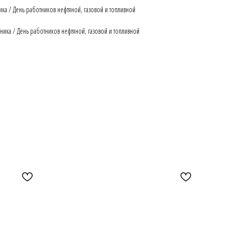
ка / День работников нефтяной, газовой и топливной
ика / День работников нефтяной, газовой и топливной