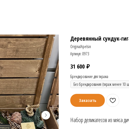
Деревянный сундук-гиг
OriginalApelsin
Артикул:
0973
₽
31 600
Брендирование для тиража
Заказать
Набор деликатесов из мяса ди