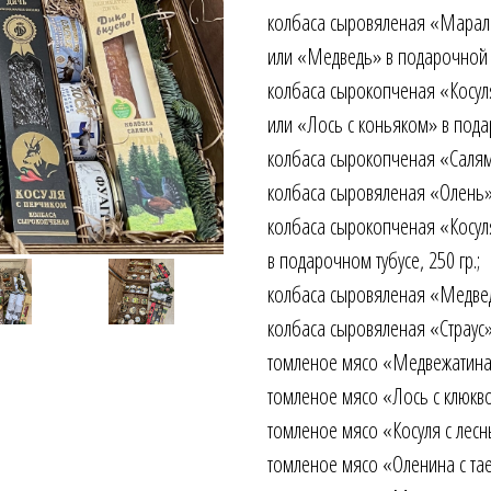
колбаса сыровяленая «Марал 
или «Медведь» в подарочной у
колбаса сырокопченая «Косул
или «Лось с коньяком» в пода
колбаса сырокопченая «Салями
колбаса сыровяленая «Олень» 
колбаса сырокопченая «Косул
в подарочном тубусе, 250 гр.;
колбаса сыровяленая «Медведь
колбаса сыровяленая «Страус» 
томленое мясо «Медвежатина с 
томленое мясо «Лось с клюквой»
томленое мясо «Косуля с лесны
томленое мясо «Оленина с тае