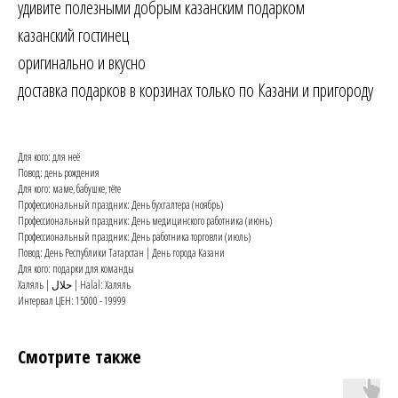
удивите полезными добрым казанским подарком
казанский гостинец
оригинально и вкусно
доставка подарков в корзинах только по Казани и пригороду
Для кого: для неё
Повод: день рождения
Для кого: маме, бабушке, тёте
Профессиональный праздник: День бухгалтера (ноябрь)
Профессиональный праздник: День медицинского работника (июнь)
Профессиональный праздник: День работника торговли (июль)
Повод: День Республики Татарстан | День города Казани
Для кого: подарки для команды
Халяль | حلال | Halal: Халяль
Интервал ЦЕН: 15000 - 19999
Смотрите также