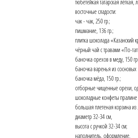
тюбетейкая татарская лёгкая, 
восточные сладости:
чак - чак, 250 гр.;
пишмание, 136 гр.;
плитка шоколада «Казанский кр
чёрный чай с травами «По-тата
баночка орехов в меду, 150 гр.
баночка варенья из сосновых ш
баночка мёда, 150 гр.;
отборные чищенные орехи, од
шоколадные конфеты пралине
большая плетеная корзина из 
диаметр 32-34 см,
высота с ручкой 32-34 см;
наполнитель, оформление.