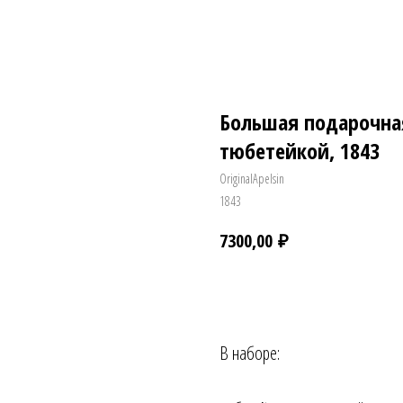
Большая подарочная
тюбетейкой, 1843
OriginalApelsin
1843
₽
7300,00
Заказать
В наборе: