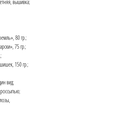
летняя, вышивка;
емль», 80 гр.;
рски», 75 гр.;
;
ишек, 150 гр.;
ин вид;
 россыпью;
лозы,