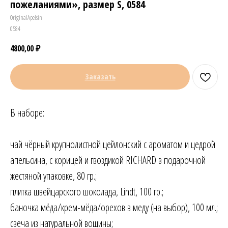
пожеланиями», размер S, 0584
OriginalApelsin
0584
4800,00
₽
Заказать
В наборе:
чай чёрный крупнолистной цейлонский с ароматом и цедрой
апельсина, с корицей и гвоздикой RICHARD в подарочной
жестяной упаковке, 80 гр.;
плитка швейцарского шоколада, Lindt, 100 гр.;
баночка мёда/крем-мёда/орехов в меду (на выбор), 100 мл.;
свеча из натуральной вощины;