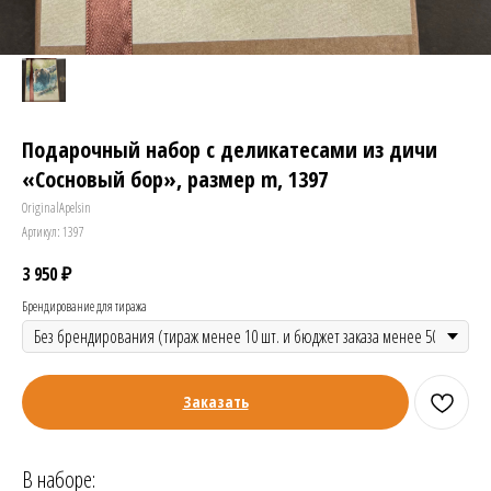
Подарочный набор с деликатесами из дичи
«Сосновый бор», размер m, 1397
OriginalApelsin
Артикул:
1397
3 950
₽
Брендирование для тиража
Заказать
В наборе: