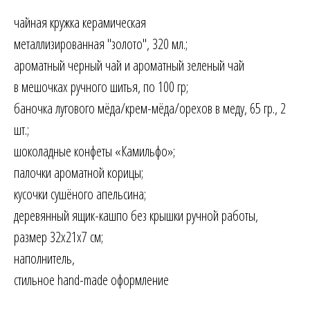
чайная кружка керамическая
металлизированная "золото", 320 мл.;
ароматный черный чай и ароматный зеленый чай
в мешочках ручного шитья, по 100 гр;
баночка лугового мёда/крем-мёда/орехов в меду, 65 гр., 2
шт.;
шоколадные конфеты «Камильфо»;
палочки ароматной корицы;
кусочки сушёного апельсина;
деревянный ящик-кашпо без крышки ручной работы,
размер 32х21х7 см;
наполнитель,
стильное hand-made оформление