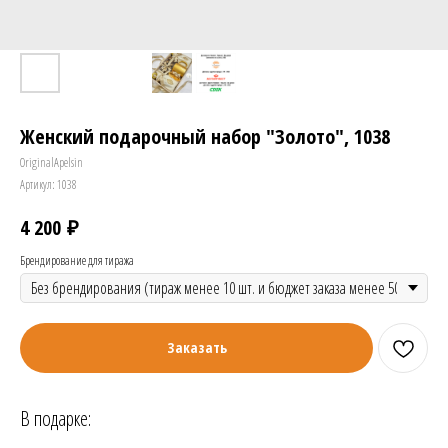
Женский подарочный набор "Золото", 1038
OriginalApelsin
Артикул:
1038
₽
4 200
Брендирование для тиража
Заказать
В подарке: