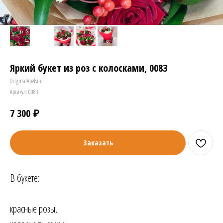
Яркий букет из роз с колосками, 0083
OriginalApelsin
Артикул:
0083
₽
7 300
Заказать
В букете:
красные розы,