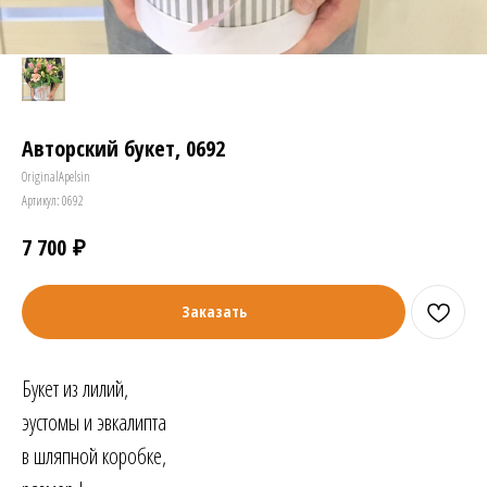
Авторский букет, 0692
OriginalApelsin
Артикул:
0692
₽
7 700
Заказать
Букет из лилий,
эустомы и эвкалипта
в шляпной коробке,