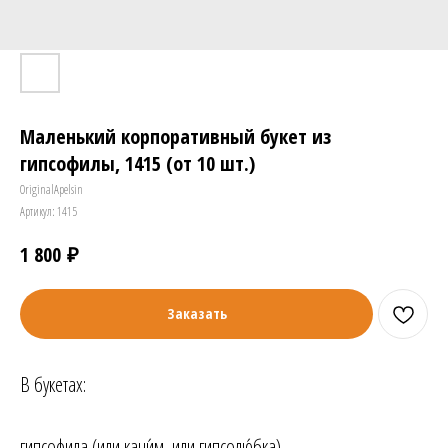
Маленький корпоративный букет из
гипсофилы, 1415 (от 10 шт.)
OriginalApelsin
Артикул:
1415
₽
1 800
Заказать
В букетах:
гипсофила (или качи́м, или гипсолю́бка)