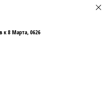
в к 8 Марта, 0626
: