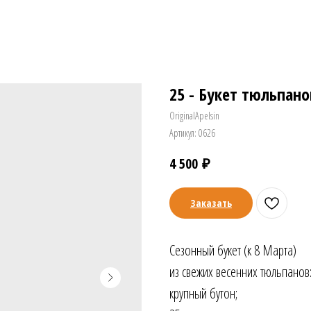
25 - Букет тюльпано
OriginalApelsin
Артикул:
0626
₽
4 500
Заказать
Сезонный букет (к 8 Марта)
из свежих весенних тюльпанов
крупный бутон;