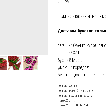
25 штук
Наличие и варианты цветов мо
Доставка букетов тольк
весенний букет из 25 тюльпан
весенний ХИТ
букет к 8 Марта
удивить и порадовать
бережная доставка по Казани
Для кого: для неё
Для кого: маме, бабушке, тёте
Для кого: подарки для команды
Повод: 8 марта
Повод: 8 марта ТЮЛЬПАНЫ